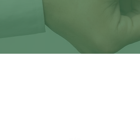
Productos ofertados por Soluciones en Préstamos I
constitución y realizar operaciones como Socieda
Valores, únicamente para efectos del artículo 56 d
Buró de entidades
Copyrights © 2