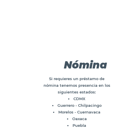
Nómina
Si requieres un préstamo de
nómina tenemos presencia en los
siguientes estados:
CDMX
Guerrero - Chilpacingo
Morelos - Cuernavaca
Oaxaca
Puebla