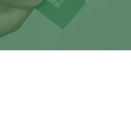
madie, S.A.P.I. de C.V., SOFOM, E.N.R., quién indica que, no requiere autorización de la
d Financiera de Objeto Múltiple Entidad no Regulada y se encuentra sujeta a la supervi
e la Ley general de organizaciones y actividades auxiliares del crédito.
Despachos Externos de
UNE - CONDUSEF
Comisio
cobranza
022 Todos los Derechos Reservados